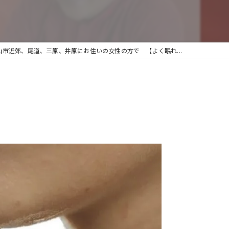
生理痛
整体
山市近郊、尾道、三原、井原にお住いの女性の方で 【よく眠れ...