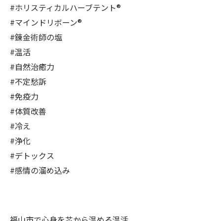
#ホリスティカルハーブテント®︎
#マインドリボーン®︎
#錬金術師の塩
#温活
#自然治癒力
#不定愁訴
#免疫力
#体質改善
#冷え
#浄化
#デトックス
#感情の溜め込み
福山市で心身を芯から温める温活