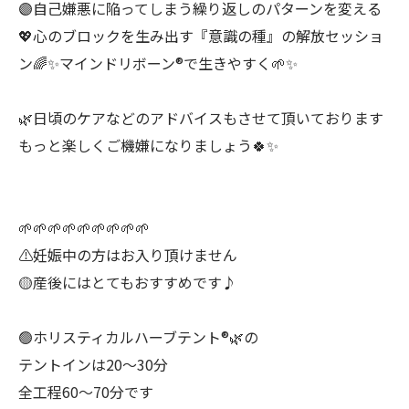
🟣自己嫌悪に陥ってしまう繰り返しのパターンを変える
💖心のブロックを生み出す『意識の種』の解放セッショ
ン🌈✨マインドリボーン®︎で生きやすく🌱✨
🌿日頃のケアなどのアドバイスもさせて頂いております
もっと楽しくご機嫌になりましょう🍀✨
🌱🌱🌱🌱🌱🌱🌱🌱🌱
⚠️妊娠中の方はお入り頂けません
🟡産後にはとてもおすすめです♪
🟢ホリスティカルハーブテント®︎🌿の
テントインは20〜30分
全工程60〜70分です