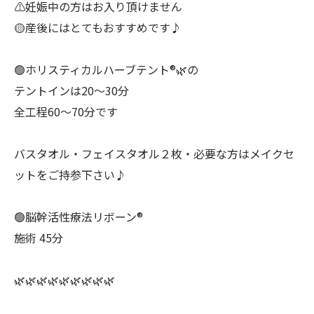
⚠️妊娠中の方はお入り頂けません
🟡産後にはとてもおすすめです♪
🟢ホリスティカルハーブテント®︎🌿の
テントインは20〜30分
全工程60〜70分です
バスタオル・フェイスタオル２枚・必要な方はメイクセ
ットをご持参下さい♪
🟢脳幹活性療法リボーン®︎
施術 45分
🌿🌿🌿🌿🌿🌿🌿🌿🌿