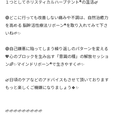
１つとしてホリスティカルハーブテント®︎の温活🌿
🟣どこに行っても改善しない痛みや不調は、自然治癒力
を高める 脳幹活性療法リボーン®︎を取り入れてみて下さ
いね🌱✨
🟣自己嫌悪に陥ってしまう繰り返しのパターンを変える
💖心のブロックを生み出す『意識の種』の解放セッショ
ン🌈✨マインドリボーン®︎で生きやすく🌱✨
🌿日頃のケアなどのアドバイスもさせて頂いております
もっと楽しくご機嫌になりましょう🍀✨
🌱🌱🌱🌱🌱🌱🌱🌱🌱