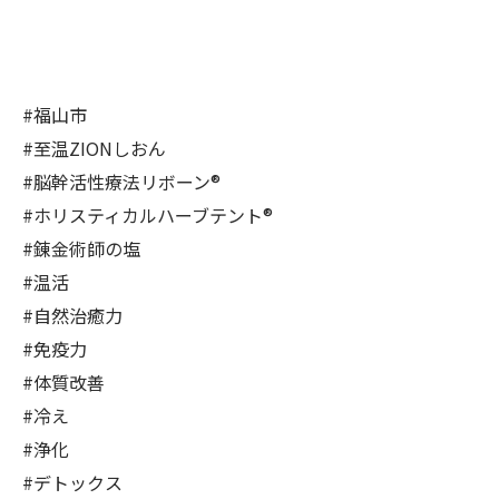
#福山市
#至温ZIONしおん
#脳幹活性療法リボーン®︎
#ホリスティカルハーブテント®︎
#錬金術師の塩
#温活
#自然治癒力
#免疫力
#体質改善
#冷え
#浄化
#デトックス