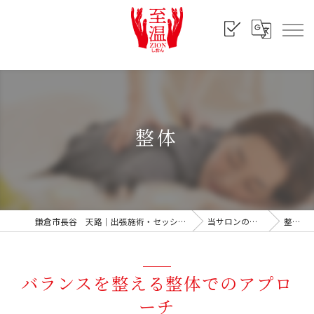
整体
鎌倉市長谷 天路｜出張施術・セッション
当サロンの特徴
整体
バランスを整える整体でのアプロ
ーチ